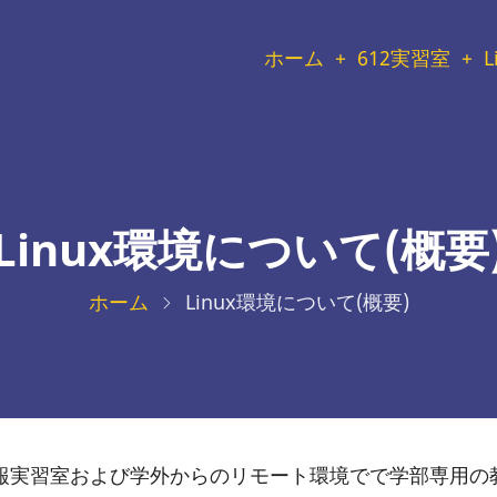
メ
ホーム
612実習室
L
イ
ン
メ
Linux環境について(概要
ニ
ホーム
Linux環境について(概要)
ュ
ー
実習室および学外からのリモート環境でで学部専用の教育