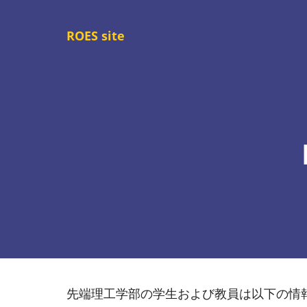
メ
イ
ROES site
ン
コ
ン
テ
ン
ツ
に
移
動
先端理工学部の学生および教員は以下の情報