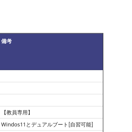
備考
【教員専用】
Windos11とデュアルブート[自習可能]