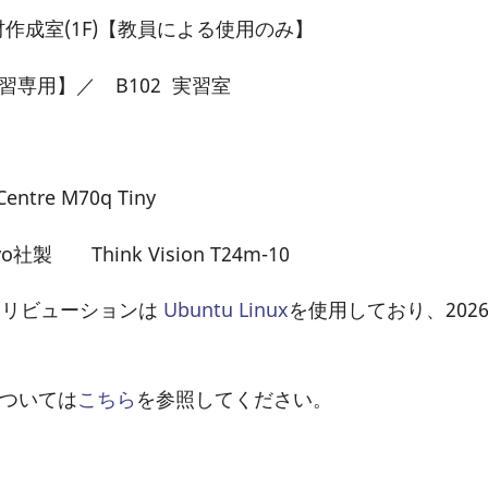
 教材作成室(1F)【教員による使用のみ】
自習専用】／ B102 実習室
e M70q Tiny
Think Vision T24m-10
トリビューションは
Ubuntu Linux
を使用しており、202
境については
こちら
を参照してください。