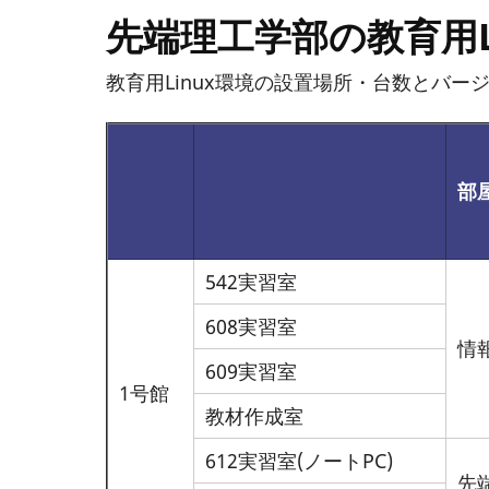
先端理工学部の教育用L
教育用Linux環境の設置場所・台数とバー
部
542実習室
608実習室
情
609実習室
1号館
教材作成室
612実習室(ノートPC)
先端