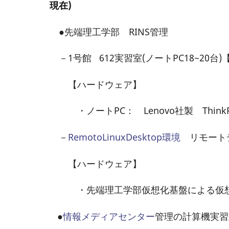
現在)
●先端理工学部 RINS管理
－1号館 612実習室(ノートPC18~20
【ハードウェア】
・ノートPC： Lenovo社製 ThinkP
－
RemotoLinuxDesktop環境
リモートデ
【ハードウェア】
・先端理工学部仮想化基盤による仮想化
●
情報メディアセンター
管理の計算機