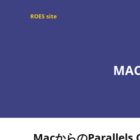
メ
イ
ROES site
ン
コ
ン
テ
ン
MAC
ツ
に
移
動
MacからのParalle