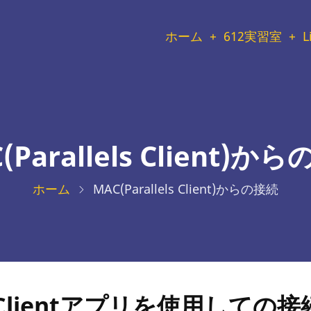
メ
ホーム
612実習室
L
イ
ン
メ
(Parallels Client)か
ニ
ホーム
MAC(Parallels Client)からの接続
ュ
ー
ls Clientアプリを使用して