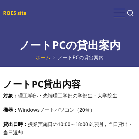
メ
イ
ROES site
ン
コ
ン
ノートPCの貸出案内
テ
ン
ホーム
ノートPCの貸出案内
ツ
に
移
ノートPC貸出内容
動
対象：
理工学部・先端理工学部の学部生・大学院生
機器：
Windowsノートパソコン（20台）
貸出日時：
授業実施日の10:00～18:00※原則，当日貸出・
当日返却