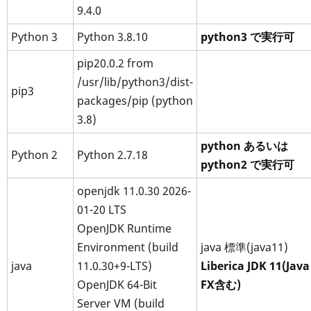
9.4.0
Python 3
Python 3.8.10
python3 で実行可
pip20.0.2 from
/usr/lib/python3/dist-
pip3
packages/pip (python
3.8)
python あるいは
Python 2
Python 2.7.18
python2 で実行可
openjdk 11.0.30 2026-
01-20 LTS
OpenJDK Runtime
Environment (build
java 標準(java11)
java
11.0.30+9-LTS)
Liberica JDK 11(Java
OpenJDK 64-Bit
FX含む)
Server VM (build