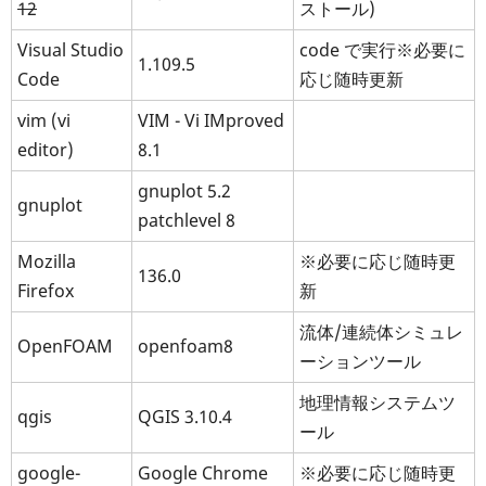
12
ストール)
Visual Studio
code で実行※必要に
1.109.5
Code
応じ随時更新
vim (vi
VIM - Vi IMproved
editor)
8.1
gnuplot 5.2
gnuplot
patchlevel 8
Mozilla
※必要に応じ随時更
136.0
Firefox
新
流体/連続体シミュレ
OpenFOAM
openfoam8
ーションツール
地理情報システムツ
qgis
QGIS 3.10.4
ール
google-
Google Chrome
※必要に応じ随時更