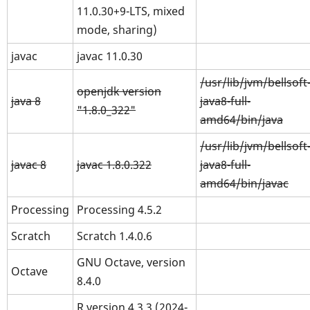
11.0.30+9-LTS, mixed
mode, sharing)
javac
javac 11.0.30
/usr/lib/jvm/bellsoft
openjdk version
java 8
java8-full-
"1.8.0_322"
amd64/bin/java
/usr/lib/jvm/bellsoft
javac 8
javac 1.8.0.322
java8-full-
amd64/bin/javac
Processing
Processing 4.5.2
Scratch
Scratch 1.4.0.6
GNU Octave, version
Octave
8.4.0
R version 4.3.3 (2024-