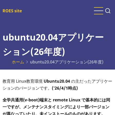
メ
イ
ROES site
ン
コ
ン
ubuntu20.04アプリケー
テ
ン
ション(26年度)
ツ
に
ホーム
ubuntu20.04アプリケーション(26年度)
移
動
教育用 Linux教育環境
Ubuntu20.04
の主だったアプリケー
ションのバージョンです。
('26/4/1時点)
全学共通用(v-boot)端末と remote Linux で基本的には同
一ですが、メンテナンスタイミングにより一部バージョン
が異なっていたり、未インストールのものがあります。