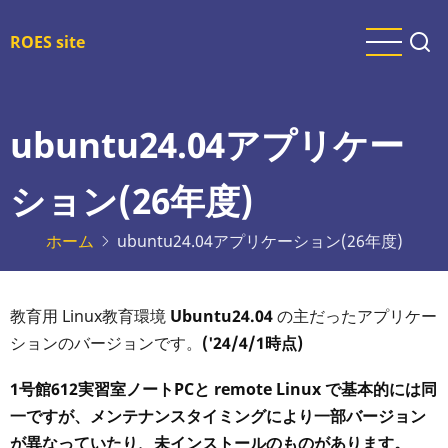
メ
イ
ROES site
ン
コ
ン
ubuntu24.04アプリケー
テ
ン
ション(26年度)
ツ
に
ホーム
ubuntu24.04アプリケーション(26年度)
移
動
教育用 Linux教育環境
Ubuntu24.04
の主だったアプリケー
ションのバージョンです。
('24/4/1時点)
1号館612実習室ノートPCと remote Linux で基本的には同
一ですが、メンテナンスタイミングにより一部バージョン
が異なっていたり、未インストールのものがあります。