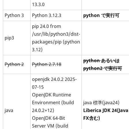
13.3.0
Python 3
Python 3.12.3
python で実行可
pip 24.0 from
/usr/lib/python3/dist-
pip3
packages/pip (python
3.12)
python あるいは
Python 2
Python 2.7.18
python2 で実行可
openjdk 24.0.2 2025-
07-15
OpenJDK Runtime
Environment (build
java 標準(java24)
java
24.0.2+12)
Liberica JDK 24(Java
OpenJDK 64-Bit
FX含む)
Server VM (build