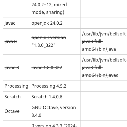
24.0.2+12, mixed
mode, sharing)
javac
openjdk 24.0.2
/usr/lib/jvm/bellsoft
openjdk version
java 8
java8-full-
"1.8.0_322"
amd64/bin/java
/usr/lib/jvm/bellsoft
javac 8
javac 1.8.0.322
java8-full-
amd64/bin/javac
Processing
Processing 4.5.2
Scratch
Scratch 1.4.0.6
GNU Octave, version
Octave
8.4.0
R version 4.3.3 (2024-