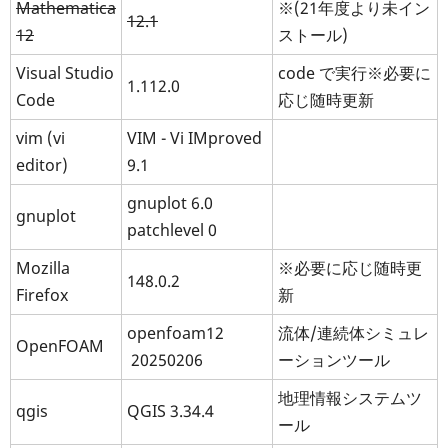
Mathematica
※(21年度より未イン
12.1
12
ストール)
Visual Studio
code で実行※必要に
1.112.0
Code
応じ随時更新
vim (vi
VIM - Vi IMproved
editor)
9.1
gnuplot 6.0
gnuplot
patchlevel 0
Mozilla
※必要に応じ随時更
148.0.2
Firefox
新
openfoam12
流体/連続体シミュレ
OpenFOAM
20250206
ーションツール
地理情報システムツ
qgis
QGIS 3.34.4
ール