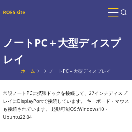
メ
イ
ROES site
ン
コ
ン
ノートPC＋大型ディスプ
テ
ン
レイ
ツ
に
ホーム
ノートPC＋大型ディスプレイ
移
動
常設ノートPCに拡張ドックを接続して、27インチディスプ
レイにDisplayPortで接続しています。 キーボード・マウス
も接続されています。 起動可能OS:Windows10・
Ubuntu22.04